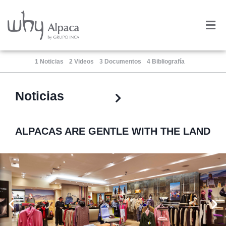
Skip
to
Me
content
1 Noticias
2 Videos
3 Documentos
4 Bibliografía
Noticias
ALPACAS ARE GENTLE WITH THE LAND
Previous
Ne
slide
sli